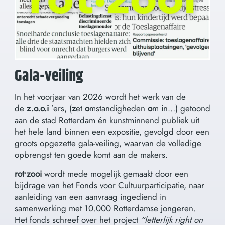
Gala-veiling
In het voorjaar van 2026 wordt het werk van de
de
z.o.o.i
’ers, (
z
et
o
mstandigheden
o
m
i
n…) getoond
aan de stad Rotterdam én kunstminnend publiek uit
het hele land binnen een expositie, gevolgd door een
groots opgezette gala-veiling, waarvan de volledige
opbrengst ten goede komt aan de makers.
rot•zooi
wordt mede mogelijk gemaakt door een
bijdrage van het Fonds voor Cultuurparticipatie, naar
aanleiding van een aanvraag ingediend in
samenwerking met 10.000 Rotterdamse jongeren.
Het fonds schreef over het project
“letterlijk right on