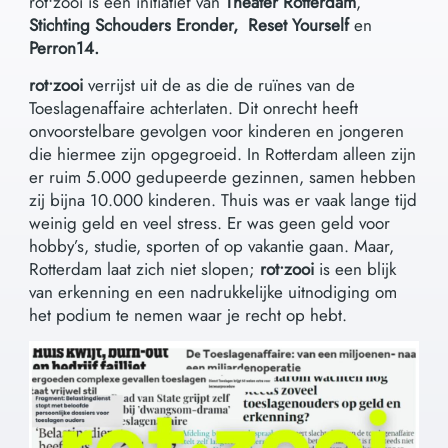
rot•zooi is een initiatief van
Theater Rotterdam
,
Stichting Schouders Eronder,
Reset Yourself
en
Perron14.
rot•zooi
verrijst uit de as die de ruïnes van de
Toeslagenaffaire achterlaten. Dit onrecht heeft
onvoorstelbare gevolgen voor kinderen en jongeren
die hiermee zijn opgegroeid. In Rotterdam alleen zijn
er ruim 5.000 gedupeerde gezinnen, samen hebben
zij bijna 10.000 kinderen. Thuis was er vaak lange tijd
weinig geld en veel stress. Er was geen geld voor
hobby’s, studie, sporten of op vakantie gaan. Maar,
Rotterdam laat zich niet slopen;
rot•zooi
is een blijk
van erkenning en een nadrukkelijke uitnodiging om
het podium te nemen waar je recht op hebt.