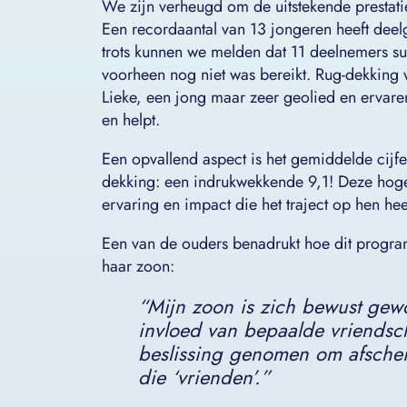
We zijn verheugd om de uitstekende prestatie
Een recordaantal van 13 jongeren heeft dee
trots kunnen we melden dat 11 deelnemers su
voorheen nog niet was bereikt. Rug-dekking 
Lieke, een jong maar zeer geolied en ervare
en helpt.
Een opvallend aspect is het gemiddelde cij
dekking: een indrukwekkende 9,1! Deze hoge
ervaring en impact die het traject op hen he
Een van de ouders benadrukt hoe dit progra
haar zoon:
“
Mijn zoon is zich bewust gew
invloed van bepaalde vriendsc
beslissing genomen om afschei
die ‘vrienden’.
”