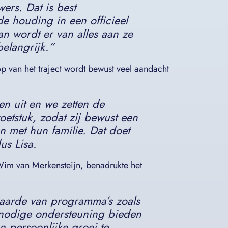
ers. Dat is best
e houding in een officieel
dan wordt er van alles aan ze
elangrijk.
”
op van het traject wordt bewust veel aandacht
n uit en we zetten de
etstuk, zodat zij bewust een
 met hun familie. Dat doet
dus Lisa.
Wim van Merkensteijn, benadrukte het
waarde van programma’s zoals
 nodige ondersteuning bieden
n persoonlijke groei te