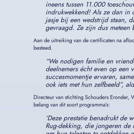
ineens tussen 11.000 toeschouw
indrukwekkend! Als ze dan in d
jasje bij een wedstrijd staan, 
gevraagd. Ze zijn dus meteen b
Aan de uitreiking van de certificaten na aflo
besteed.
“
We nodigen familie en vriende
deelnemers écht even op een vo
succesmomentje ervaren, samen
ook iets met hun zelfbeeld
”, al
Directeur van stichting Schouders Eronder, 
belang van dit soort programma’s:
‘
Deze prestatie benadrukt de 
Rug-dekking, die jongeren de
om hun talenten te ontdekken e