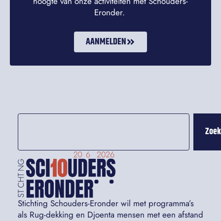
hoogte van onze activiteiten met Schouders-
Eronder.
AANMELDEN
Zoe
Stichting Schouders-Eronder wil met programma’s
als Rug-dekking en Djoenta mensen met een afstand