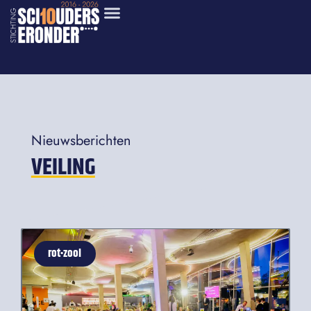
Nieuwsberichten
VEILING
rot•zooi