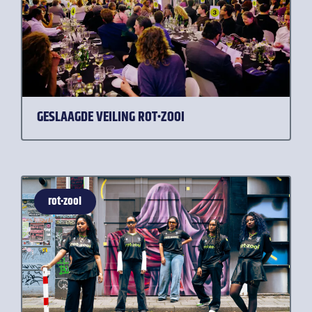
GESLAAGDE VEILING ROT•ZOOI
rot•zooi