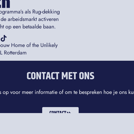
rogramma’s als Rug-dekking
 de arbeidsmarkt activeren
icht op een betaalde baan.
bouw Home of the Unlikely
AL Rotterdam
CONTACT MET ONS
 op voor meer informatie of om te bespreken hoe je ons ku
CONTACT
Privacyverklaring |
ANBI |
Statuten |
Beleidsplan |
Sitemap