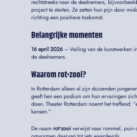
rechtstreeks naar de deelnemers, bijvoorbeeld
project te starten. Ze zetten hun pijn door mid
richting een positieve toekomst.
Belangrijke momenten
16 april 2026
– Veiling van de kunstwerken i
de deelnemers.
Waarom rot•zooi?
In Rotterdam alleen al zijn duizenden jongere
geeft hen een podium om hun ervaringen zicht
doen. Theater Rotterdam noemt het treffend: 
kansen.”
De naam
rot•zooi
verwijst naar rommel, puin o
omvormen daarvan tot iets waardevols.