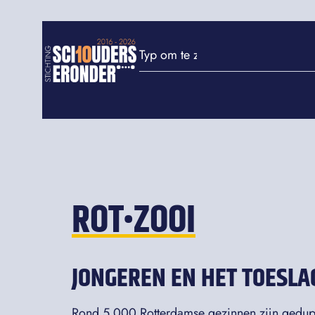
ROT•ZOOI
JONGEREN EN HET TOESL
Rond 5.000 Rotterdamse gezinnen zijn gedup